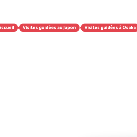
 francophone Japon
Food Tour Japon
Tarifs
Inspiration voya