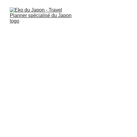
Vivre une soirée à
Tokyo comme un local :
izakaya, quartiers
secrets et expérience
japonaise authentique
Accompagné d’un guide francophone à Tokyo, plongez dans
l’ambiance nocturne des quartiers où les Japonais sortent :
izakaya méconnus, game centers, et secrets bien gardés. Une
soirée calibrée pour s’immerger dans la vraie vie tokyoïte, loin
des parcours touristiques classiques.