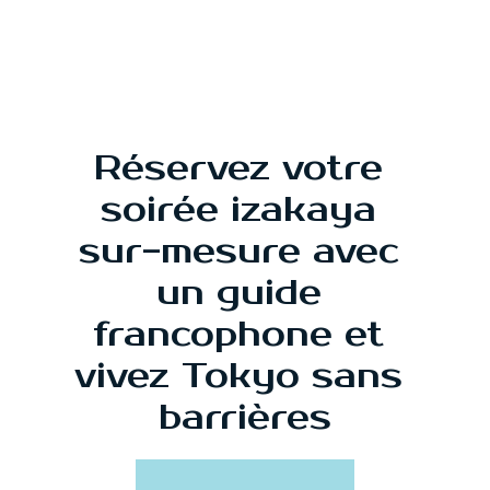
externes
Notre guide du 
food-tour
 à Tokyo, ou encore 
nos 
excursions hors Tokyo
. 
Réservez votre 
soirée izakaya 
sur-mesure avec 
un guide 
francophone et 
vivez Tokyo sans 
barrières