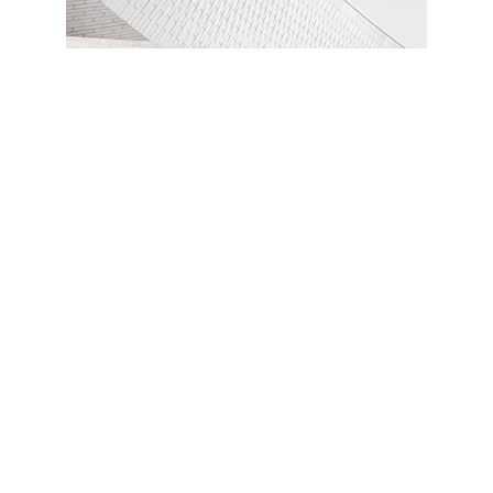
Pourquoi 
choisir une 
soirée guidée à 
Tokyo ?
La nuit à Tokyo révèle un tout autre visage 
de la ville. Rares sont les voyageurs qui 
osent vraiment franchir la porte d’un izakaya 
traditionnel, oser s’asseoir au comptoir avec 
les salarymen ou tester les salles d’arcade 