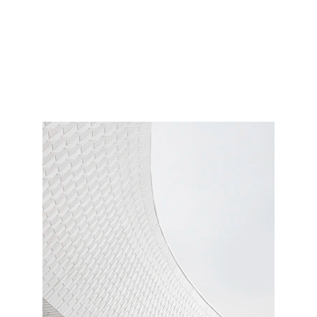
EXPÉRIENCE
CULTRE TRADITIONNELLE
TOKYO
DESTINATION & INSPIRATION
Eko du Japon
6/8/2025
3 min lire