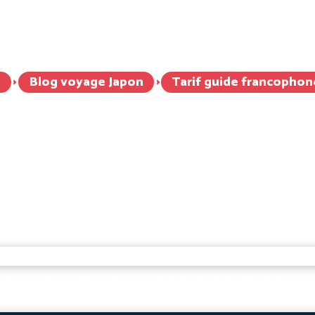
 francophone Japon
Food Tour Japon
Tarifs
Inspiration voya