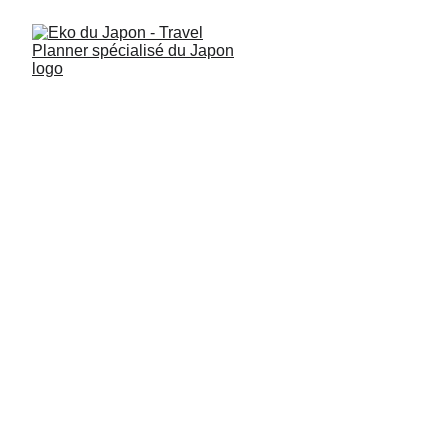
Japon 3 Semaines :
Guide d'itinéraire hors
des sentiers battus
Organisez vos 3 semaines au Japon : 3 itinéraires experts pour
découvrir le Japon authentique, loin des foules. Conseils
budget, transports locaux et adresses secrètes.
DESTINATION & INSPIRATION
QUAND PARTIR &
CLIMAT
HORS DES SENTIERS BATTUS
ARTICLES
LES PLUS CONSULTÉS
Eko du Japon