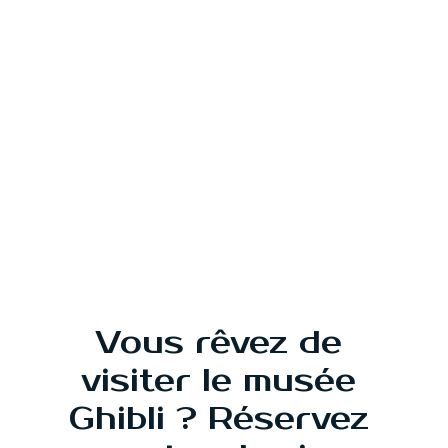
toute simplicité et convivialité.
Suggestions de 
liens internes et 
externes
Pour aller plus loin, découvrez notre article 
sur 
l’organisation de voyage au Japon avec 
un travel planner
, nos conseils pour un 
budget maîtrisé à Tokyo
.
Vous rêvez de 
visiter le musée 
Ghibli ? Réservez 